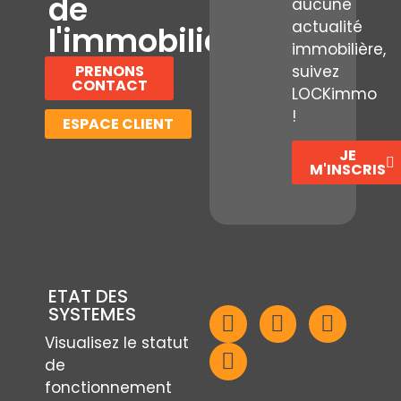
de
aucune
actualité
l'immobilier
immobilière,
PRENONS
suivez
CONTACT
LOCKimmo
!
ESPACE CLIENT
JE
M'INSCRIS
ETAT DES
SYSTEMES
Visualisez le statut
de
fonctionnement