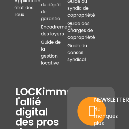
Application
Guide du
du dépôt
état des
syndic de
de
lieux
copropriété
garantie
Guide des
Encadrement
charges de
des loyers
copropriété
Guide de
Guide du
la
conseil
gestion
syndical
locative
LOCKimmo,
l'allié
NEWSLETTER
digital
Ne
manquez
des pros
plus