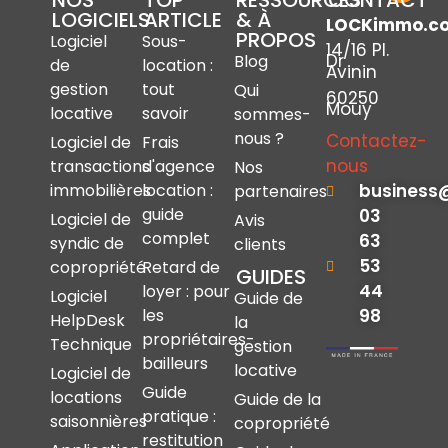
NOS
TOP
RESSOURCES
CONTACT
LOGICIELS
ARTICLE
& À
LOCKimmo.c
PROPOS
Logiciel
Sous-
14/16 Pl.
Dr
Blog
de
location :
Avinin
gestion
tout
Qui
60250
Mouy
locative
savoir
sommes-
nous ?
Contactez-
Logiciel de
Frais
nous
transactions
d'agence
Nos
immobilières
location :
business
partenaires
guide
03
Logiciel de
Avis
complet
63
syndic de
clients
53
copropriété
Retard de
GUIDES
44
loyer : pour
Logiciel
Guide de
les
98
HelpDesk
la
propriétaires-
Technique
gestion
bailleurs
locative
Logiciel de
Guide
locations
Guide de la
pratique :
saisonnières
copropriété
restitution