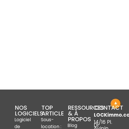
NOS
TOP
RESSOURCES
CONTACT
LOGICIELS
ARTICLE
& À
LOCKimmo.c
PROPOS
Logiciel
Sous-
14/16 Pl.
Dr
Blog
de
location :
Avinin