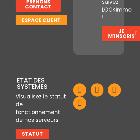
PRENONS
suivez
CONTACT
LOCKimmo
!
ESPACE CLIENT
JE
M'INSCRIS
ETAT DES
SYSTEMES
Visualisez le statut
de
fonctionnement
de nos serveurs
STATUT