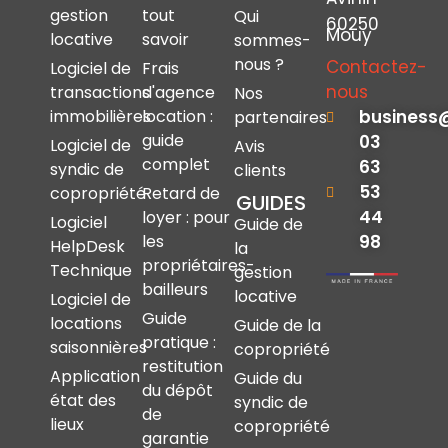
gestion
tout
Qui
60250
Mouy
locative
savoir
sommes-
nous ?
Contactez-
Logiciel de
Frais
nous
transactions
d'agence
Nos
immobilières
location :
business
partenaires
guide
03
Logiciel de
Avis
complet
63
syndic de
clients
53
copropriété
Retard de
GUIDES
44
loyer : pour
Logiciel
Guide de
les
98
HelpDesk
la
propriétaires-
Technique
gestion
bailleurs
locative
Logiciel de
Guide
locations
Guide de la
pratique :
saisonnières
copropriété
restitution
Application
Guide du
du dépôt
état des
syndic de
de
lieux
copropriété
garantie