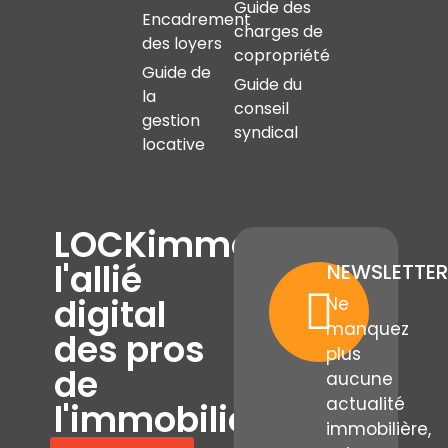
Guide des
Encadrement
charges de
des loyers
copropriété
Guide de
Guide du
la
conseil
gestion
syndical
locative
LOCKimmo,
l'allié
NEWSLETTER
digital
Ne
manquez
des pros
plus
de
aucune
actualité
l'immobilier
immobilière,