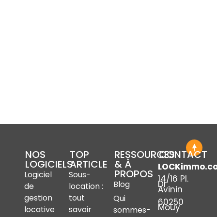
NOS
TOP
RESSOURCES
CONTACT
LOGICIELS
ARTICLE
& À
LOCKimmo.c
PROPOS
Logiciel
Sous-
14/16 Pl.
Dr
Blog
de
location :
Avinin
gestion
tout
Qui
60250
Mouy
locative
savoir
sommes-