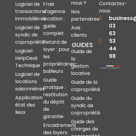
nous ?
Contactez-
Logiciel de
Frais
nous
transactions
d'agence
Nos
business
immobilières
location :
partenaires
03
guide
Logiciel de
Avis
complet
63
syndic de
clients
53
copropriété
Retard de
GUIDES
44
loyer : pour
Logiciel
Guide de
98
les
HelpDesk
la
propriétaires-
Technique
gestion
bailleurs
locative
Logiciel de
Guide
locations
Guide de la
pratique :
saisonnières
copropriété
restitution
Application
Guide du
du dépôt
état des
syndic de
de
lieux
copropriété
garantie
Guide des
Encadrement
charges de
des loyers