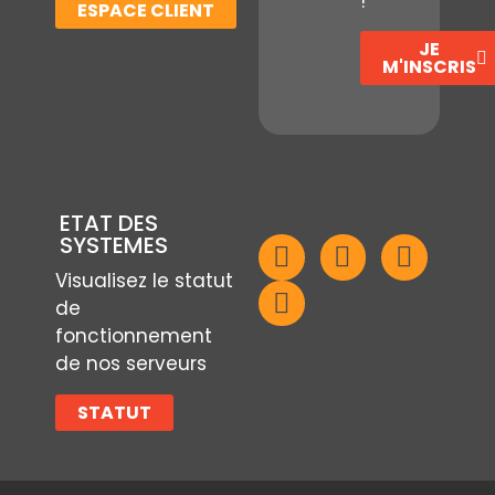
!
ESPACE CLIENT
JE
M'INSCRIS
ETAT DES
SYSTEMES
Visualisez le statut
de
fonctionnement
de nos serveurs
STATUT