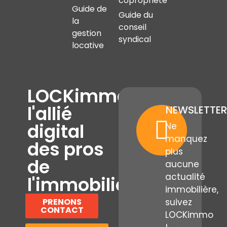
copropriété
Guide de
Guide du
la
conseil
gestion
syndical
locative
LOCKimmo,
l'allié
NEWSLETTER
digital
Ne
manquez
des pros
plus
de
aucune
actualité
l'immobilier
immobilière,
PRENONS
suivez
CONTACT
LOCKimmo