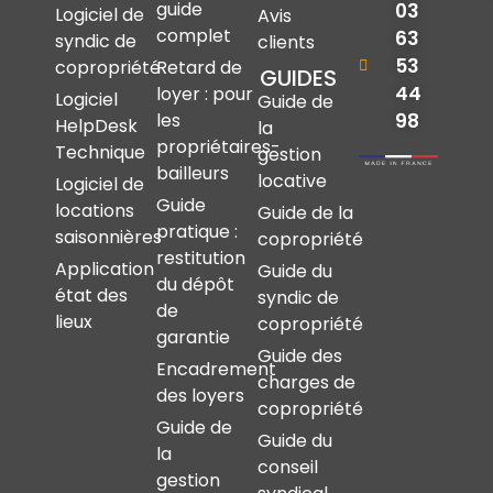
guide
03
Logiciel de
Avis
complet
63
syndic de
clients
53
copropriété
Retard de
GUIDES
44
loyer : pour
Logiciel
Guide de
les
98
HelpDesk
la
propriétaires-
Technique
gestion
bailleurs
locative
Logiciel de
Guide
locations
Guide de la
pratique :
saisonnières
copropriété
restitution
Application
Guide du
du dépôt
état des
syndic de
de
lieux
copropriété
garantie
Guide des
Encadrement
charges de
des loyers
copropriété
Guide de
Guide du
la
conseil
gestion