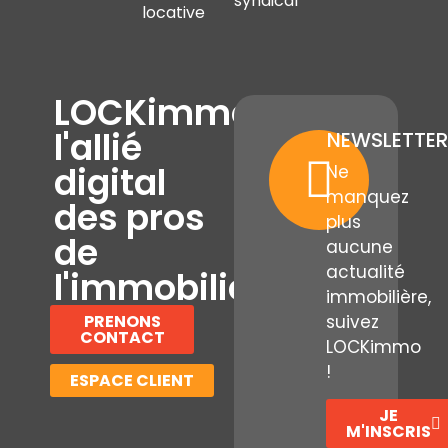
syndical
locative
LOCKimmo,
l'allié
NEWSLETTER
digital
Ne
manquez
des pros
plus
de
aucune
actualité
l'immobilier
immobilière,
PRENONS
suivez
CONTACT
LOCKimmo
!
ESPACE CLIENT
JE
M'INSCRIS