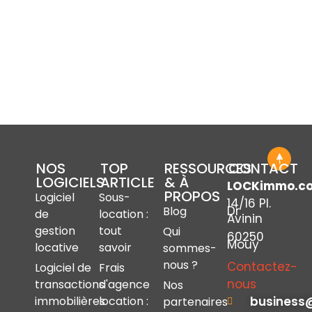
NOS
TOP
RESSOURCES
CONTACT
LOGICIELS
ARTICLE
& À
LOCKimmo.c
PROPOS
Logiciel
Sous-
14/16 Pl.
Dr
Blog
de
location :
Avinin
gestion
tout
Qui
60250
Mouy
locative
savoir
sommes-
nous ?
Contactez-
Logiciel de
Frais
nous
transactions
d'agence
Nos
immobilières
location :
business
partenaires