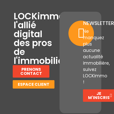
LOCKimmo,
l'allié
NEWSLETTER
digital
Ne
manquez
des pros
plus
de
aucune
actualité
l'immobilier
immobilière,
PRENONS
suivez
CONTACT
LOCKimmo
!
ESPACE CLIENT
JE
M'INSCRIS