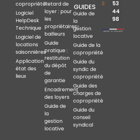
53
copropriété
Retard de
GUIDES
44
loyer : pour
Logiciel
Guide de
les
98
HelpDesk
la
propriétaires-
Technique
gestion
bailleurs
locative
Logiciel de
Guide
locations
Guide de la
pratique :
saisonnières
copropriété
restitution
Application
Guide du
du dépôt
état des
syndic de
de
lieux
copropriété
garantie
Guide des
Encadrement
charges de
des loyers
copropriété
Guide de
Guide du
la
conseil
gestion
syndical
locative