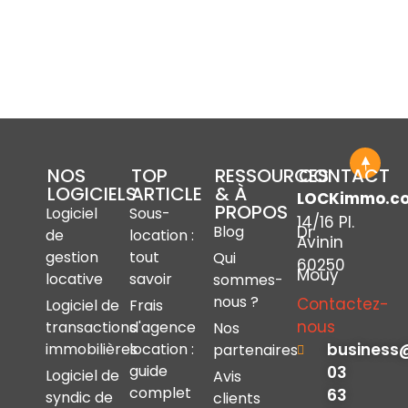
NOS
TOP
RESSOURCES
CONTACT
LOGICIELS
ARTICLE
& À
LOCKimmo.c
PROPOS
Logiciel
Sous-
14/16 Pl.
Dr
Blog
de
location :
Avinin
gestion
tout
Qui
60250
Mouy
locative
savoir
sommes-
nous ?
Contactez-
Logiciel de
Frais
nous
transactions
d'agence
Nos
immobilières
location :
business
partenaires
guide
03
Logiciel de
Avis
complet
63
syndic de
clients