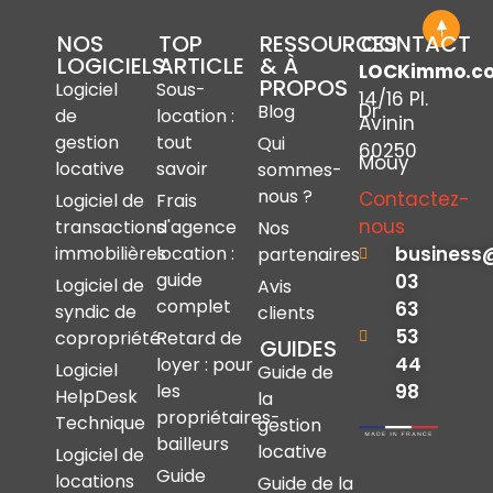
NOS
TOP
RESSOURCES
CONTACT
LOGICIELS
ARTICLE
& À
LOCKimmo.c
PROPOS
Logiciel
Sous-
14/16 Pl.
Dr
Blog
de
location :
Avinin
gestion
tout
Qui
60250
Mouy
locative
savoir
sommes-
nous ?
Contactez-
Logiciel de
Frais
nous
transactions
d'agence
Nos
immobilières
location :
business
partenaires
guide
03
Logiciel de
Avis
complet
63
syndic de
clients
53
copropriété
Retard de
GUIDES
44
loyer : pour
Logiciel
Guide de
les
98
HelpDesk
la
propriétaires-
Technique
gestion
bailleurs
locative
Logiciel de
Guide
locations
Guide de la