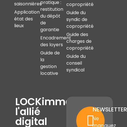
pratique :
saisonnières
copropriété
restitution
Application
Guide du
du dépôt
état des
syndic de
de
lieux
copropriété
garantie
Guide des
Encadrement
charges de
des loyers
copropriété
Guide de
Guide du
la
conseil
gestion
syndical
locative
LOCKimmo,
l'allié
NEWSLETTER
digital
Ne
manquez