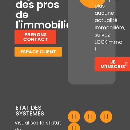
des pros
plus
de
aucune
actualité
l'immobilier
immobilière,
PRENONS
suivez
CONTACT
LOCKimmo
!
ESPACE CLIENT
JE
M'INSCRIS
ETAT DES
SYSTEMES
Visualisez le statut