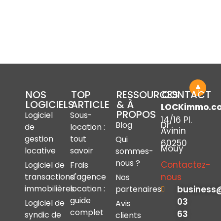
NOS
TOP
RESSOURCES
CONTACT
LOGICIELS
ARTICLE
& À
LOCKimmo.c
PROPOS
Logiciel
Sous-
14/16 Pl.
Dr
Blog
de
location :
Avinin
gestion
tout
Qui
60250
Mouy
locative
savoir
sommes-
nous ?
Contactez-
Logiciel de
Frais
nous
transactions
d'agence
Nos
immobilières
location :
business
partenaires
guide
03
Logiciel de
Avis
complet
63
syndic de
clients