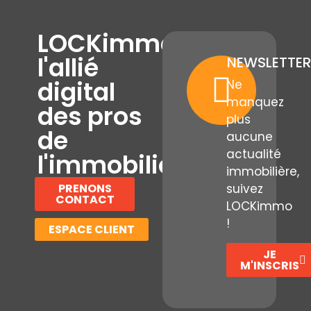
LOCKimmo,
l'allié
NEWSLETTER
digital
Ne
manquez
des pros
plus
de
aucune
actualité
l'immobilier
immobilière,
PRENONS
suivez
CONTACT
LOCKimmo
!
ESPACE CLIENT
JE
M'INSCRIS