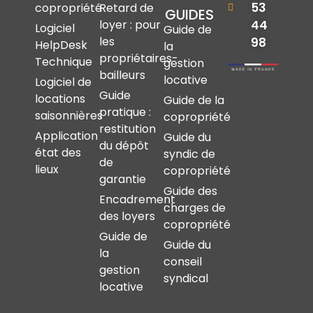
53
copropriété
Retard de
GUIDES
44
loyer : pour
Logiciel
Guide de
les
98
HelpDesk
la
propriétaires-
Technique
gestion
bailleurs
locative
Logiciel de
Guide
locations
Guide de la
pratique :
saisonnières
copropriété
restitution
Application
Guide du
du dépôt
état des
syndic de
de
lieux
copropriété
garantie
Guide des
Encadrement
charges de
des loyers
copropriété
Guide de
Guide du
la
conseil
gestion
syndical
locative