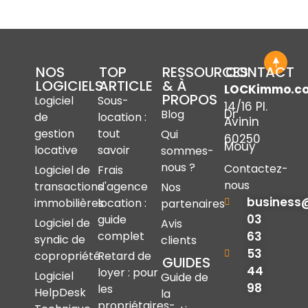
NOS
TOP
RESSOURCES
CONTACT
LOGICIELS
ARTICLE
& À
LOCKimmo.c
PROPOS
Logiciel
Sous-
14/16 Pl.
Dr
Blog
de
location :
Avinin
gestion
tout
Qui
60250
Mouy
locative
savoir
sommes-
nous ?
Contactez-
Logiciel de
Frais
nous
transactions
d'agence
Nos
business
immobilières
location :
partenaires
03
guide
Logiciel de
Avis
complet
63
syndic de
clients
53
copropriété
Retard de
GUIDES
44
loyer : pour
Logiciel
Guide de
98
les
HelpDesk
la
propriétaires-