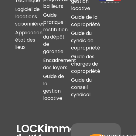
Technique
gestion
bailleurs
locative
Logiciel de
Guide
locations
Guide de la
pratique :
saisonnières
copropriété
restitution
Application
Guide du
du dépôt
état des
syndic de
de
lieux
copropriété
garantie
Guide des
Encadrement
charges de
des loyers
copropriété
Guide de
Guide du
la
conseil
gestion
syndical
locative
LOCKimmo,