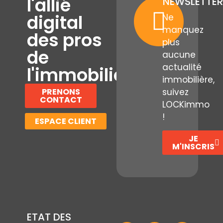
l'allié
NEWSLETTER
digital
Ne
manquez
des pros
plus
de
aucune
actualité
l'immobilier
immobilière,
PRENONS
suivez
CONTACT
LOCKimmo
!
ESPACE CLIENT
JE
M'INSCRIS
ETAT DES