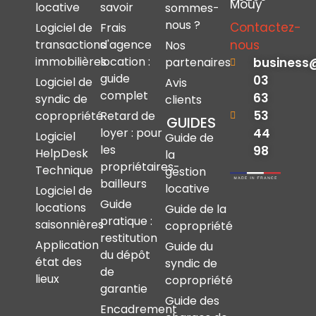
Mouy
locative
savoir
sommes-
nous ?
Contactez-
Logiciel de
Frais
nous
transactions
d'agence
Nos
immobilières
location :
business
partenaires
guide
03
Logiciel de
Avis
complet
63
syndic de
clients
53
copropriété
Retard de
GUIDES
44
loyer : pour
Logiciel
Guide de
les
98
HelpDesk
la
propriétaires-
Technique
gestion
bailleurs
locative
Logiciel de
Guide
locations
Guide de la
pratique :
saisonnières
copropriété
restitution
Application
Guide du
du dépôt
état des
syndic de
de
lieux
copropriété
garantie
Guide des
Encadrement