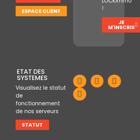
LOCKimmo
!
ESPACE CLIENT
JE
M'INSCRIS
ETAT DES
SYSTEMES
Visualisez le statut
de
fonctionnement
de nos serveurs
STATUT