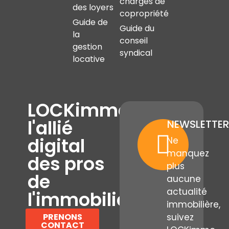
charges de
des loyers
copropriété
Guide de
Guide du
la
conseil
gestion
syndical
locative
LOCKimmo,
l'allié
NEWSLETTER
digital
Ne
manquez
des pros
plus
de
aucune
actualité
l'immobilier
immobilière,
PRENONS
suivez
CONTACT