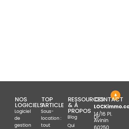
NOS
TOP
RESSOURCES
CONTACT
LOGICIELS
ARTICLE
& À
LOCKimmo.c
PROPOS
Logiciel
Sous-
14/16 Pl.
Dr
Blog
de
location :
Avinin
gestion
tout
Qui
60250