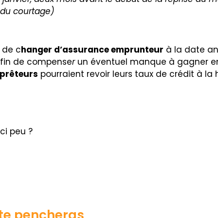
e du courtage)
é de c
hanger d’assurance emprunteur
à la date ann
, afin de compense
r
un éventuel manque à gagner en
prêteurs
pourraient revoir leurs taux de crédit à la
ci peu ?
 te pencheras