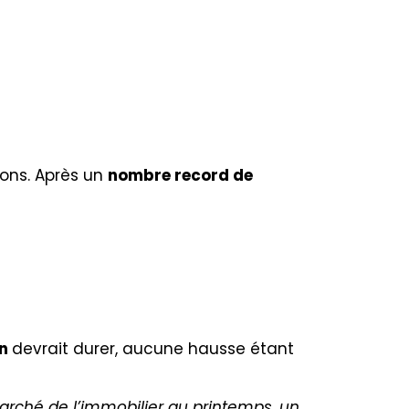
ions. Après un
nombre record de
on
devrait durer, aucune hausse étant
 marché de l’immobilier au printemps, un