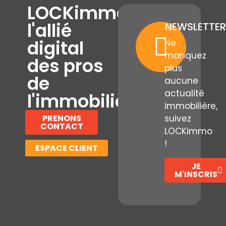
LOCKimmo,
l'allié
NEWSLETTER
digital
Ne
manquez
des pros
plus
de
aucune
actualité
l'immobilier
immobilière,
PRENONS
suivez
CONTACT
LOCKimmo
!
ESPACE CLIENT
JE
M'INSCRIS