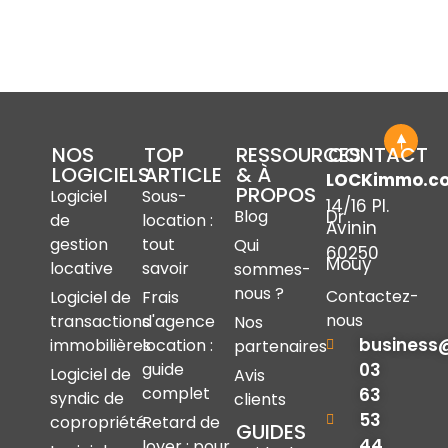
NOS
TOP
RESSOURCES
CONTACT
LOGICIELS
ARTICLE
& À
LOCKimmo.c
PROPOS
Logiciel
Sous-
14/16 Pl.
Dr
Blog
de
location :
Avinin
gestion
tout
Qui
60250
Mouy
locative
savoir
sommes-
nous ?
Contactez-
Logiciel de
Frais
nous
transactions
d'agence
Nos
business
immobilières
location :
partenaires
03
guide
Logiciel de
Avis
complet
63
syndic de
clients
53
copropriété
Retard de
GUIDES
44
loyer : pour