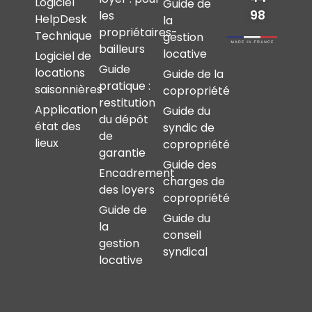
Logiciel
Guide de
98
les
HelpDesk
la
propriétaires-
Technique
gestion
bailleurs
locative
Logiciel de
Guide
locations
Guide de la
pratique :
saisonnières
copropriété
restitution
Application
Guide du
du dépôt
état des
syndic de
de
lieux
copropriété
garantie
Guide des
Encadrement
charges de
des loyers
copropriété
Guide de
Guide du
la
conseil
gestion
syndical
locative