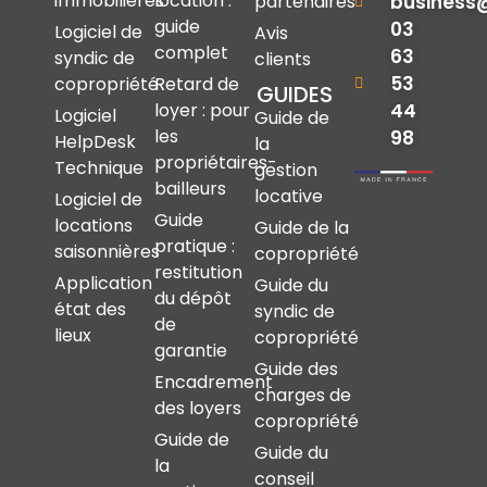
immobilières
location :
business
partenaires
guide
03
Logiciel de
Avis
complet
63
syndic de
clients
53
copropriété
Retard de
GUIDES
44
loyer : pour
Logiciel
Guide de
les
98
HelpDesk
la
propriétaires-
Technique
gestion
bailleurs
locative
Logiciel de
Guide
locations
Guide de la
pratique :
saisonnières
copropriété
restitution
Application
Guide du
du dépôt
état des
syndic de
de
lieux
copropriété
garantie
Guide des
Encadrement
charges de
des loyers
copropriété
Guide de
Guide du
la
conseil