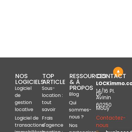
NOS
TOP
RESSOURCES
CONTACT
LOGICIELS
ARTICLE
& À
LOCKimmo.c
PROPOS
Logiciel
Sous-
14/16 Pl.
Dr
Blog
de
location :
Avinin
gestion
tout
Qui
60250
Mouy
locative
savoir
sommes-
nous ?
Contactez-
Logiciel de
Frais
nous
transactions
d'agence
Nos