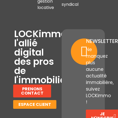
gestion
syndical
locative
LOCKimmo,
l'allié
NEWSLETTER
digital
Ne
manquez
des pros
plus
de
aucune
actualité
l'immobilier
immobilière,
PRENONS
suivez
CONTACT
LOCKimmo
!
ESPACE CLIENT
JE