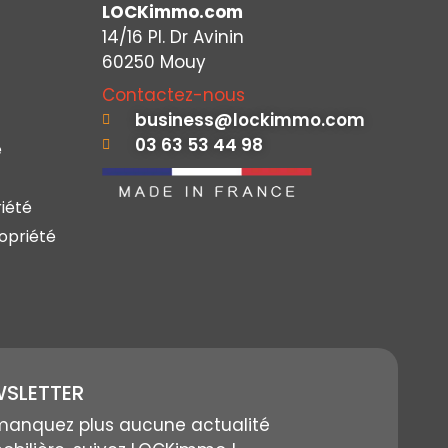
LOCKimmo.com
14/16 Pl. Dr Avinin
60250 Mouy
Contactez-nous
business@lockimmo.com
03 63 53 44 98
e
iété
opriété
SLETTER
manquez plus aucune actualité