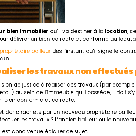
un bien immobilier
qu’il va destiner à la
location
, c
our délivrer un bien correcte et conforme au locatai
propriétaire bailleur
dès l’instant qu’il si
g
ne le contr
vaux.
éaliser les travaux non effectués 
ion de justice à réaliser des travaux (par exemple : 
c…) au sein de l’immeuble qu’il possède, il doit s’y
un bien conforme et correcte.
et donc racheté par un nouveau propriétaire bailleur
ffectuer les travaux ? L’ancien bailleur ou le nouveau
i est donc venue éclairer ce sujet.