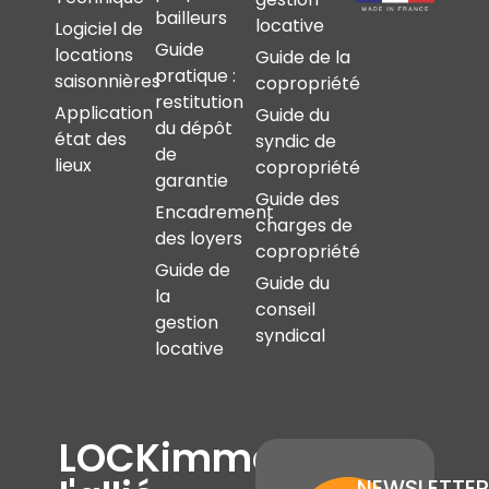
bailleurs
locative
Logiciel de
Guide
locations
Guide de la
pratique :
saisonnières
copropriété
restitution
Application
Guide du
du dépôt
état des
syndic de
de
lieux
copropriété
garantie
Guide des
Encadrement
charges de
des loyers
copropriété
Guide de
Guide du
la
conseil
gestion
syndical
locative
LOCKimmo,
NEWSLETTER