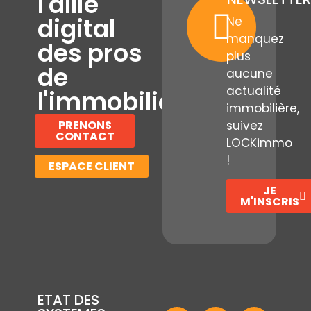
l'allié
digital
Ne
manquez
des pros
plus
de
aucune
actualité
l'immobilier
immobilière,
PRENONS
suivez
CONTACT
LOCKimmo
!
ESPACE CLIENT
JE
M'INSCRIS
ETAT DES