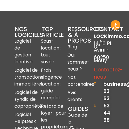
NOS
TOP
RESSOURCES
CONTACT
LOGICIELS
ARTICLE
& À
LOCKimmo.c
PROPOS
Logiciel
Sous-
14/16 Pl.
Dr
Blog
de
location :
Avinin
gestion
tout
Qui
60250
Mouy
locative
savoir
sommes-
nous ?
Contactez-
Logiciel de
Frais
nous
transactions
d'agence
Nos
immobilières
location :
business
partenaires
guide
03
Logiciel de
Avis
complet
63
syndic de
clients
53
copropriété
Retard de
GUIDES
44
loyer : pour
Logiciel
Guide de
les
98
HelpDesk
la
propriétaires-
Technique
gestion