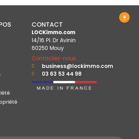
OPOS
CONTACT
LOCKimmo.com
14/16 Pl. Dr Avinin
60250 Mouy
Contactez-nous
business@lockimmo.com
03 63 53 44 98
e
iété
opriété