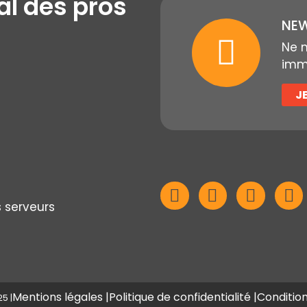
al des pros
NEW
Ne 
immo
J
s serveurs
Mentions légales |
Politique de confidentialité |
Condition
5 |