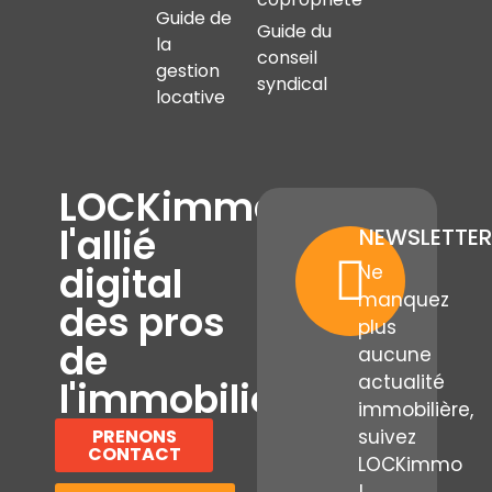
Guide de
Guide du
la
conseil
gestion
syndical
locative
LOCKimmo,
l'allié
NEWSLETTER
digital
Ne
manquez
des pros
plus
de
aucune
actualité
l'immobilier
immobilière,
PRENONS
suivez
CONTACT
LOCKimmo