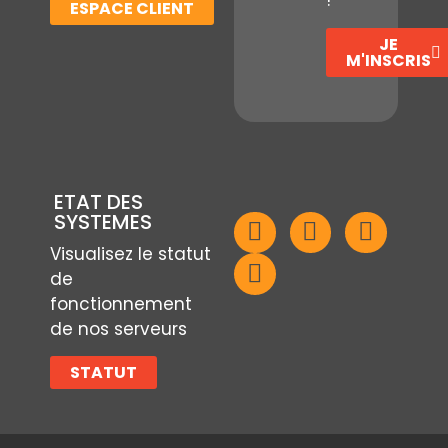
!
ESPACE CLIENT
JE
M'INSCRIS
ETAT DES
SYSTEMES
Visualisez le statut
de
fonctionnement
de nos serveurs
STATUT