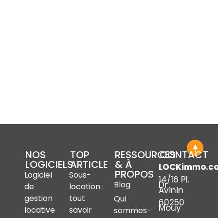
NOS
TOP
RESSOURCES
CONTACT
LOGICIELS
ARTICLE
& À
LOCKimmo.c
PROPOS
Logiciel
Sous-
14/16 Pl.
Dr
Blog
de
location :
Avinin
gestion
tout
Qui
60250
Mouy
locative
savoir
sommes-