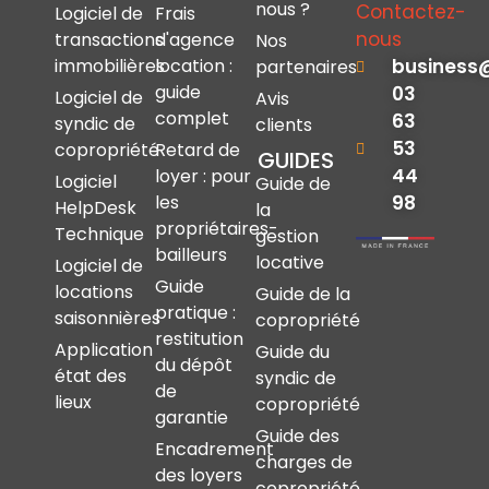
nous ?
Contactez-
Logiciel de
Frais
nous
transactions
d'agence
Nos
immobilières
location :
business
partenaires
guide
03
Logiciel de
Avis
complet
63
syndic de
clients
53
copropriété
Retard de
GUIDES
44
loyer : pour
Logiciel
Guide de
les
98
HelpDesk
la
propriétaires-
Technique
gestion
bailleurs
locative
Logiciel de
Guide
locations
Guide de la
pratique :
saisonnières
copropriété
restitution
Application
Guide du
du dépôt
état des
syndic de
de
lieux
copropriété
garantie
Guide des
Encadrement
charges de
des loyers
copropriété