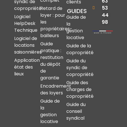
complet
63
syndic de
clients
53
copropriété
Retard de
GUIDES
44
loyer : pour
Logiciel
Guide de
les
98
HelpDesk
la
propriétaires-
Technique
gestion
bailleurs
locative
Logiciel de
Guide
locations
Guide de la
pratique :
saisonnières
copropriété
restitution
Application
Guide du
du dépôt
état des
syndic de
de
lieux
copropriété
garantie
Guide des
Encadrement
charges de
des loyers
copropriété
Guide de
Guide du
la
conseil
gestion
syndical
locative