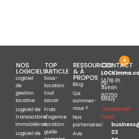
NOS
TOP
RESSOURCES
CONTACT
LOGICIELS
ARTICLE
& À
LOCKimmo.c
PROPOS
Logiciel
Sous-
14/16 Pl.
Dr
Blog
de
location :
Avinin
gestion
tout
Qui
60250
Mouy
locative
savoir
sommes-
nous ?
Contactez-
Logiciel de
Frais
nous
transactions
d'agence
Nos
immobilières
location :
business
partenaires
guide
03
Logiciel de
Avis