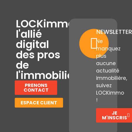
LOCKimmo,
l'allié
NEWSLETTER
digital
Ne
manquez
des pros
plus
de
aucune
actualité
l'immobilier
immobilière,
PRENONS
suivez
CONTACT
LOCKimmo
!
ESPACE CLIENT
JE
M'INSCRIS