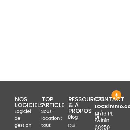
NOS
TOP
RESSOURCES
CONTACT
LOGICIELS
ARTICLE
& À
LOCKimmo.c
PROPOS
Logiciel
Sous-
14/16 Pl.
Dr
Blog
de
location :
Avinin
gestion
tout
Qui
60250