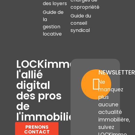
des loyers
copropriété
Guide de
Guide du
la
conseil
gestion
syndical
locative
LOCKimmo,
l'allié
NEWSLETTER
digital
Ne
manquez
des pros
plus
de
aucune
actualité
l'immobilier
immobilière,
PRENONS
suivez
CONTACT
LOCKimmo