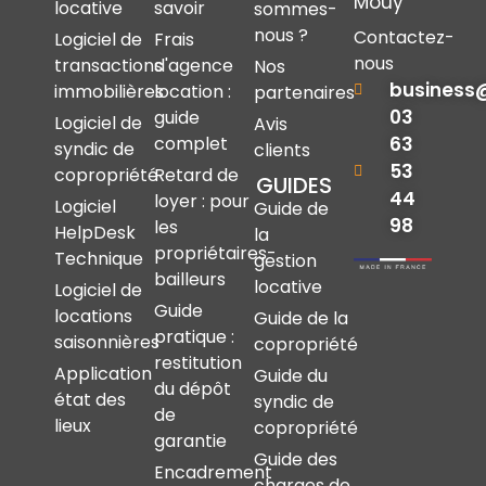
Mouy
locative
savoir
sommes-
nous ?
Contactez-
Logiciel de
Frais
nous
transactions
d'agence
Nos
business
immobilières
location :
partenaires
03
guide
Logiciel de
Avis
complet
63
syndic de
clients
53
copropriété
Retard de
GUIDES
44
loyer : pour
Logiciel
Guide de
98
les
HelpDesk
la
propriétaires-
Technique
gestion
bailleurs
locative
Logiciel de
Guide
locations
Guide de la
pratique :
saisonnières
copropriété
restitution
Application
Guide du
du dépôt
état des
syndic de
de
lieux
copropriété
garantie
Guide des
Encadrement
charges de