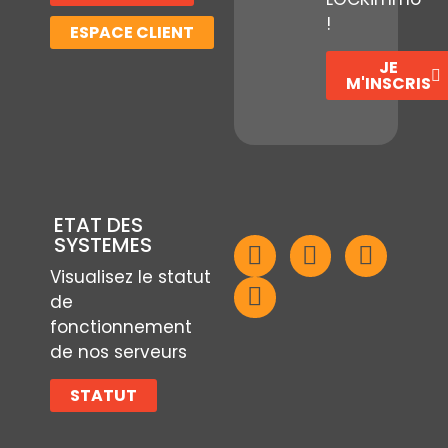
!
ESPACE CLIENT
JE
M'INSCRIS
ETAT DES
SYSTEMES
Visualisez le statut
de
fonctionnement
de nos serveurs
STATUT