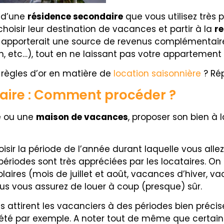
z d’une
résidence secondaire
que vous utilisez très p
hoisir leur destination de vacances et partir à la
re
s apporterait une source de revenus complémentaire
n, etc…
), tout en ne laissant pas votre appartement
 règles d’or en matière de
location saisonnière
? Ré
aire : Comment procéder ?
e ou une
maison de vacances
, proposer son bien à 
isir la période de l’année durant laquelle vous alle
périodes sont très appréciées par les locataires. O
aires (mois de juillet et août, vacances d’hiver, 
us vous assurez de louer à coup (presque) sûr.
ées attirent les vacanciers à des périodes bien préci
’été par exemple. A noter tout de même que certaine