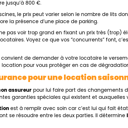
re jusqu’à 800 €.
ines, le prix peut varier selon le nombre de lits don
core la présence d’une place de parking.
ne pas voir trop grand en fixant un prix très (trop) 
cataires. Voyez ce que vos “concurrents” font, c’es
é, il convient de demander à votre locataire le verse
la location pour vous protéger en cas de dégradatio
urance pour une location saisonn
son assureur
pour lui faire part des changements d
rentes garanties spéciales qui existent et auxquelles
tion
est à remplir avec soin car c’est lui qui fait éta
ront se résoudre entre les deux parties. Il détermine