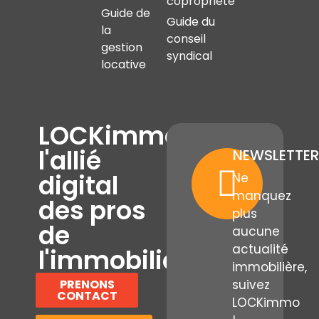
copropriété
Guide de
Guide du
la
conseil
gestion
syndical
locative
LOCKimmo,
l'allié
NEWSLETTER
digital
Ne
manquez
des pros
plus
de
aucune
actualité
l'immobilier
immobilière,
PRENONS
suivez
CONTACT
LOCKimmo