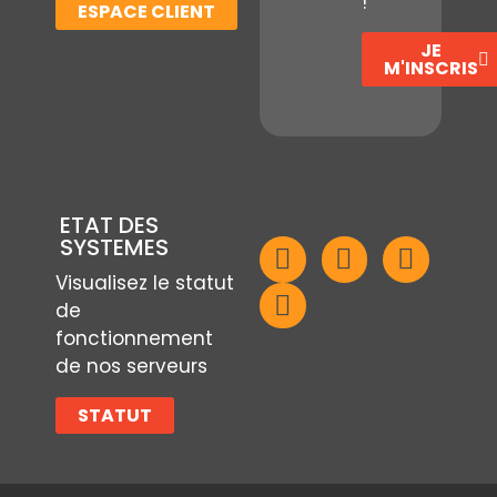
!
ESPACE CLIENT
JE
M'INSCRIS
ETAT DES
SYSTEMES
Visualisez le statut
de
fonctionnement
de nos serveurs
STATUT