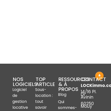
NOS
TOP
RESSOURCES
CONTACT
LOGICIELS
ARTICLE
& À
LOCKimmo.c
PROPOS
Logiciel
Sous-
14/16 Pl.
Dr
Blog
de
location :
Avinin
gestion
tout
Qui
60250
Mouy
locative
savoir
sommes-