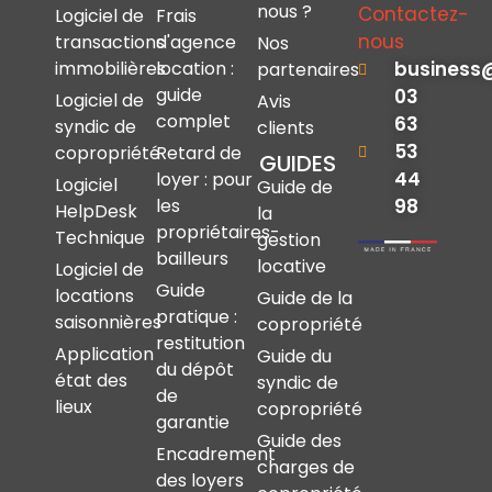
nous ?
Contactez-
Logiciel de
Frais
nous
transactions
d'agence
Nos
immobilières
location :
business
partenaires
guide
03
Logiciel de
Avis
complet
63
syndic de
clients
53
copropriété
Retard de
GUIDES
44
loyer : pour
Logiciel
Guide de
les
98
HelpDesk
la
propriétaires-
Technique
gestion
bailleurs
locative
Logiciel de
Guide
locations
Guide de la
pratique :
saisonnières
copropriété
restitution
Application
Guide du
du dépôt
état des
syndic de
de
lieux
copropriété
garantie
Guide des
Encadrement
charges de
des loyers