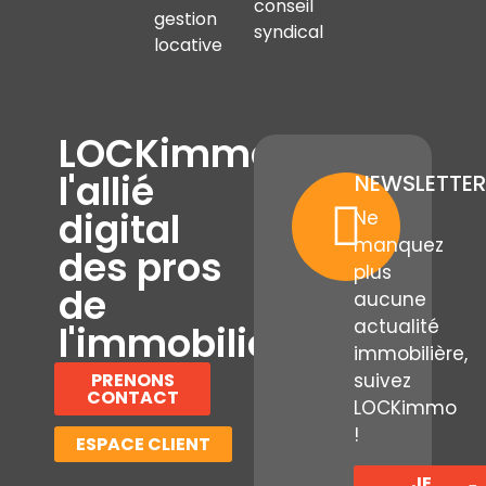
conseil
gestion
syndical
locative
LOCKimmo,
l'allié
NEWSLETTER
digital
Ne
manquez
des pros
plus
de
aucune
actualité
l'immobilier
immobilière,
PRENONS
suivez
CONTACT
LOCKimmo
!
ESPACE CLIENT
JE