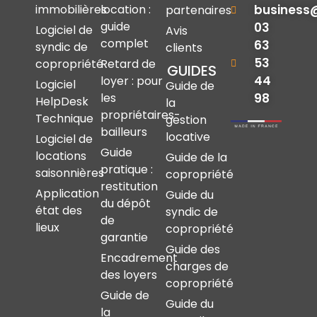
immobilières
location :
business
partenaires
guide
03
Logiciel de
Avis
complet
63
syndic de
clients
53
copropriété
Retard de
GUIDES
44
loyer : pour
Logiciel
Guide de
les
98
HelpDesk
la
propriétaires-
Technique
gestion
bailleurs
locative
Logiciel de
Guide
locations
Guide de la
pratique :
saisonnières
copropriété
restitution
Application
Guide du
du dépôt
état des
syndic de
de
lieux
copropriété
garantie
Guide des
Encadrement
charges de
des loyers
copropriété
Guide de
Guide du
la