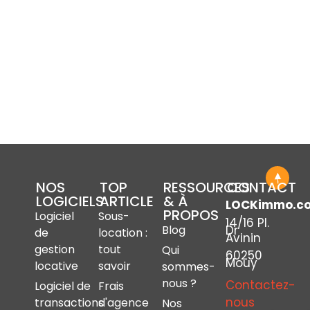
NOS
TOP
RESSOURCES
CONTACT
LOGICIELS
ARTICLE
& À
LOCKimmo.c
PROPOS
Logiciel
Sous-
14/16 Pl.
Dr
Blog
de
location :
Avinin
gestion
tout
Qui
60250
Mouy
locative
savoir
sommes-
nous ?
Contactez-
Logiciel de
Frais
nous
transactions
d'agence
Nos