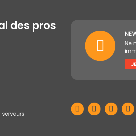
al des pros
NEW
Ne 
immo
J
s serveurs