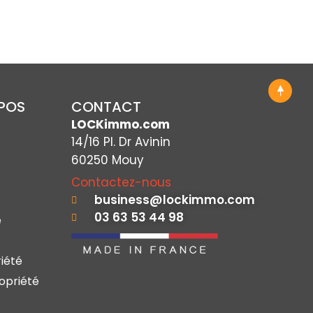
OPOS
CONTACT
LOCKimmo.com
14/16 Pl. Dr Avinin
60250 Mouy
Contactez-nous
business@lockimmo.com
03 63 53 44 98
e
iété
opriété