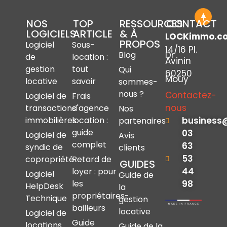
NOS
TOP
RESSOURCES
CONTACT
LOGICIELS
ARTICLE
& À
LOCKimmo.c
PROPOS
Logiciel
Sous-
14/16 Pl.
Dr
Blog
de
location :
Avinin
gestion
tout
Qui
60250
Mouy
locative
savoir
sommes-
nous ?
Contactez-
Logiciel de
Frais
nous
transactions
d'agence
Nos
immobilières
location :
business
partenaires
guide
03
Logiciel de
Avis
complet
63
syndic de
clients
53
copropriété
Retard de
GUIDES
44
loyer : pour
Logiciel
Guide de
les
98
HelpDesk
la
propriétaires-
Technique
gestion
bailleurs
locative
Logiciel de
Guide
locations
Guide de la