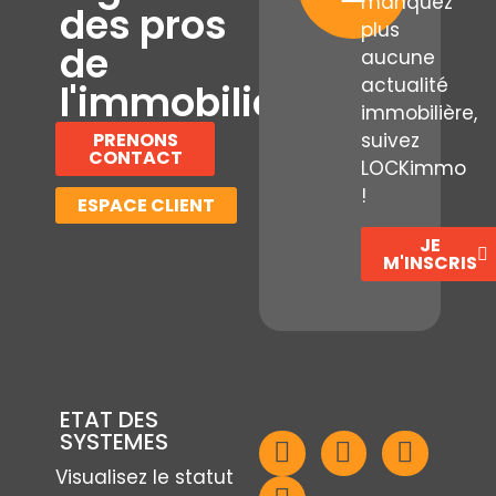
manquez
des pros
plus
de
aucune
actualité
l'immobilier
immobilière,
PRENONS
suivez
CONTACT
LOCKimmo
!
ESPACE CLIENT
JE
M'INSCRIS
ETAT DES
SYSTEMES
Visualisez le statut