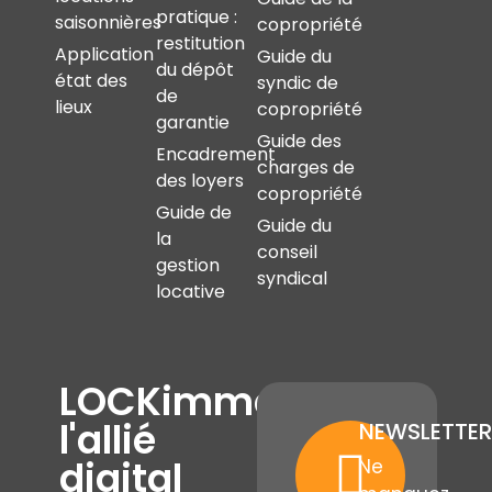
pratique :
saisonnières
copropriété
restitution
Application
Guide du
du dépôt
état des
syndic de
de
lieux
copropriété
garantie
Guide des
Encadrement
charges de
des loyers
copropriété
Guide de
Guide du
la
conseil
gestion
syndical
locative
LOCKimmo,
l'allié
NEWSLETTER
digital
Ne