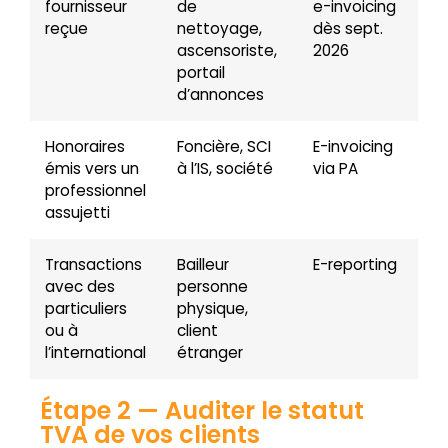
fournisseur
de
e-invoicing
reçue
nettoyage,
dès sept.
ascensoriste,
2026
portail
d’annonces
Honoraires
Foncière, SCI
E-invoicing
émis vers un
à l’IS, société
via PA
professionnel
assujetti
Transactions
Bailleur
E-reporting
avec des
personne
particuliers
physique,
ou à
client
l’international
étranger
Étape 2 — Auditer le statut
TVA de vos clients