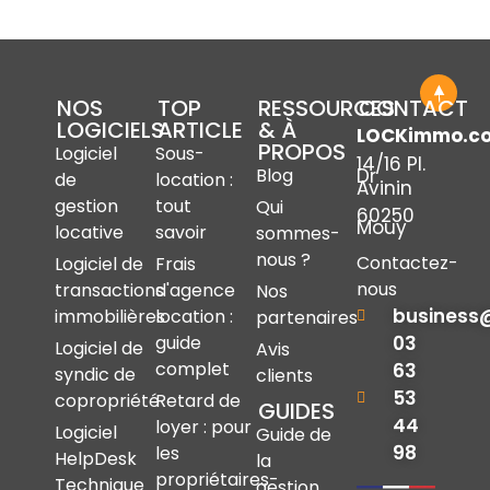
NOS
TOP
RESSOURCES
CONTACT
LOGICIELS
ARTICLE
& À
LOCKimmo.c
PROPOS
Logiciel
Sous-
14/16 Pl.
Dr
Blog
de
location :
Avinin
gestion
tout
Qui
60250
Mouy
locative
savoir
sommes-
nous ?
Contactez-
Logiciel de
Frais
nous
transactions
d'agence
Nos
business
immobilières
location :
partenaires
03
guide
Logiciel de
Avis
complet
63
syndic de
clients
53
copropriété
Retard de
GUIDES
44
loyer : pour
Logiciel
Guide de
98
les
HelpDesk
la
propriétaires-
Technique
gestion