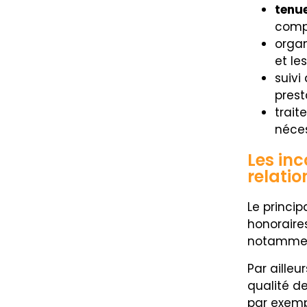
tenue
compt
organ
et le
suivi
prest
trait
néces
Les inc
relatio
Le princi
honoraire
notamment
Par ailleu
qualité de
par exemp