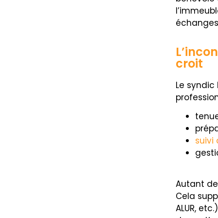
l’immeuble
échanges
L’incon
croit
Le syndic
profession
tenue
prépa
suivi
gesti
Autant de
Cela supp
ALUR, etc.