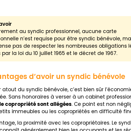
avoir
rement au syndic professionnel, aucune carte
ionnelle n’est requise pour être syndic bénévole, ma
ense pas de respecter les nombreuses obligations l
par la loi du 10 juillet 1965 et le décret de 1967.
antages d’avoir un syndic bénévole
r atout du syndic bénévole, c’est bien sûr l’économi
sée. Sans honoraires à verser à un cabinet profession
e copropriété sont allégées
. Ce point est non négl
etits immeubles ou les copropriétés en difficulté fin
tage, la proximité avec les copropriétaires. Le synd
connaît généralement bien les occupants et les réa