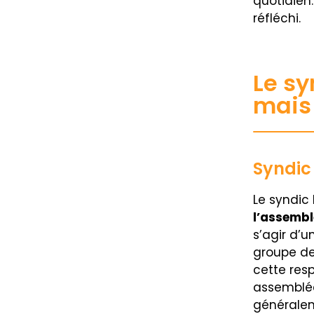
quotidien.
réfléchi.
Le sy
mais 
Syndic 
Le syndic
l’assembl
s’agir d’u
groupe de
cette res
assemblée
généralem