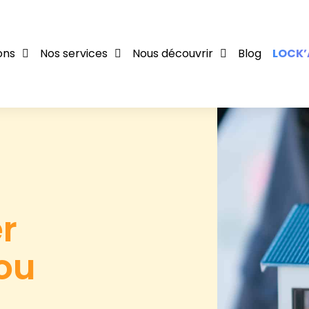
ons
Nos services
Nous découvrir
Blog
LOCK’
er
ou