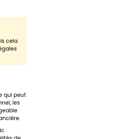
is cela
égales
e qui peut
nel, les
igeable
ancière.
ic
lités de