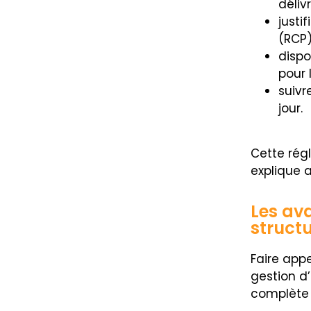
déliv
justi
(RCP)
disp
pour 
suivr
jour.
Cette rég
explique a
Les ava
struct
Faire appe
gestion d
complète d