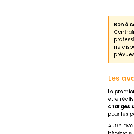
Bon à s
Contrai
profess
ne disp
prévues 
Les av
Le premie
être réali
charges d
pour les p
Autre avan
bénévole 