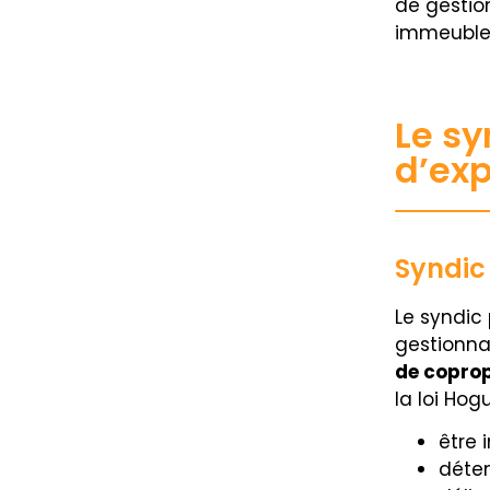
de gestion
immeuble n
Le sy
d’exp
Syndic 
Le syndic
gestionna
de coprop
la loi Hogu
être 
déten