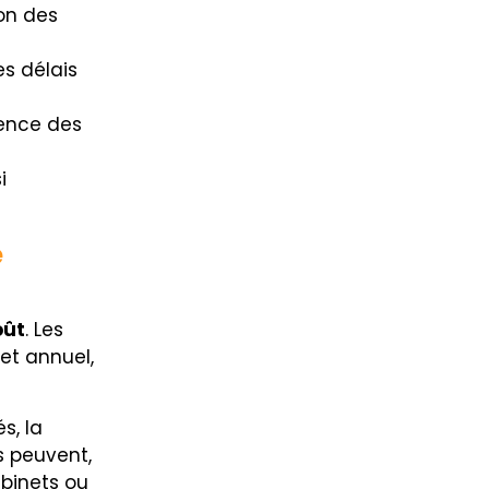
on des
s délais
rence des
i
e
oût
. Les
et annuel,
s, la
és peuvent,
abinets ou