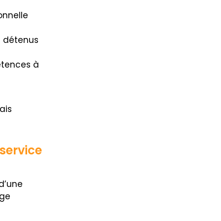
onnelle
s détenus
étences à
ais
service
 d’une
rge