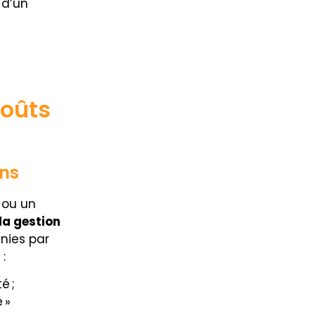
 d’un
coûts
ons
 ou un
la gestion
inies par
 :
é ;
 »