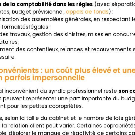
 de la comptabilité dans les règles
(avec séparati
es, budget prévisionnel,
appels de fonds
) ;
isation des assemblées générales, en respectant le
s formalités légales ;
 des travaux, gestion des sinistres, mises en concur
ataires ;
ement des contentieux, relances et recouvrements s
saire.
onvénients : un coût plus élevé et un
n parfois impersonnelle
pal inconvénient du syndic professionnel reste
son c
s peuvent représenter une part importante du budg
 pour les petites copropriétés.
rs, selon la taille du cabinet et le nombre de lots géré
 la relation client peut varier. Certaines copropriét
le, déplorer le manque de réactivité de certains c