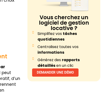
un choix
Vous cherchez un
logiciel de gestion
locative ?
Simplifiez vos
tâches
quotidiennes
Centralisez toutes vos
informations
ent
Générez des
rapports
détaillés
en un clic
par
l peut
DEMANDER UNE DÉMO
atif, d’un
prennent
 en