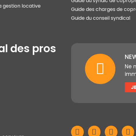
Guide du syndic de copropr
a gestion locative
Guide des charges de copr
Guide du conseil syndical
al des pros
NEW
Ne 
immo
J