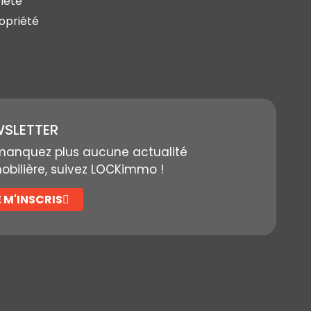
iété
opriété
SLETTER
manquez plus aucune actualité
bilière, suivez LOCKimmo !
E M'INSCRIS