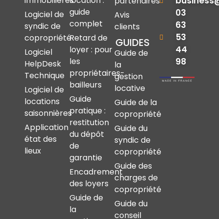
immobilières
location :
business
partenaires
guide
03
Logiciel de
Avis
complet
63
syndic de
clients
53
copropriété
Retard de
GUIDES
44
loyer : pour
Logiciel
Guide de
les
98
HelpDesk
la
propriétaires-
Technique
gestion
bailleurs
locative
Logiciel de
Guide
locations
Guide de la
pratique :
saisonnières
copropriété
restitution
Application
Guide du
du dépôt
état des
syndic de
de
lieux
copropriété
garantie
Guide des
Encadrement
charges de
des loyers
copropriété
Guide de
Guide du
la
conseil