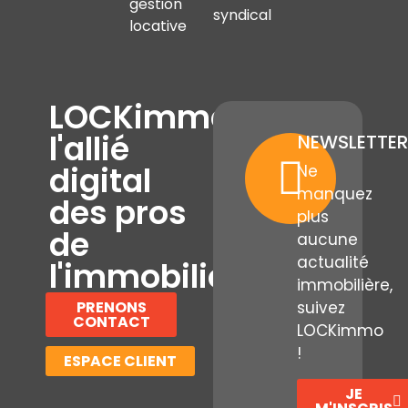
gestion
syndical
locative
LOCKimmo,
l'allié
NEWSLETTER
digital
Ne
manquez
des pros
plus
de
aucune
actualité
l'immobilier
immobilière,
PRENONS
suivez
CONTACT
LOCKimmo
!
ESPACE CLIENT
JE