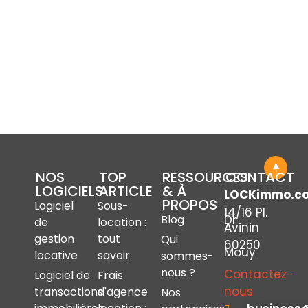
NOS
TOP
RESSOURCES
CONTACT
LOGICIELS
ARTICLE
& À
LOCKimmo.c
PROPOS
Logiciel
Sous-
14/16 Pl.
Dr
Blog
de
location :
Avinin
gestion
tout
Qui
60250
Mouy
locative
savoir
sommes-
nous ?
Contactez-
Logiciel de
Frais
nous
transactions
d'agence
Nos