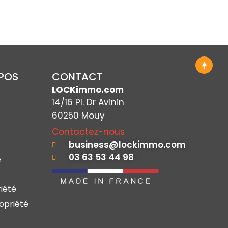
OPOS
CONTACT
LOCKimmo.com
14/16 Pl. Dr Avinin
60250 Mouy
Contactez-nous
business@lockimmo.com
03 63 53 44 98
e
iété
opriété