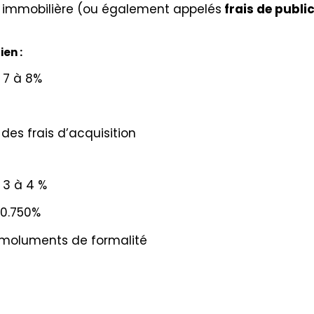
ité immobilière (ou également appelés
frais de publi
ien :
e 7 à 8%
 des frais d’acquisition
e 3 à 4 %
 0.750%
émoluments de formalité