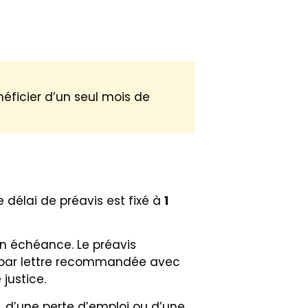
néficier d’un seul mois de
e délai de préavis est fixé à
1
n échéance. Le préavis
sé par lettre recommandée avec
justice.
e, d’une perte d’emploi ou d’une