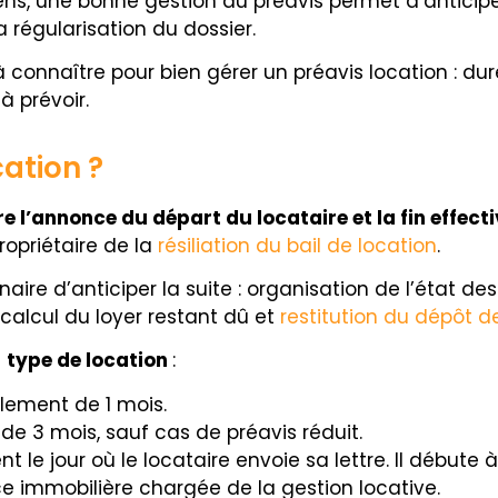
ns, une bonne gestion du préavis permet d’anticiper l
a régularisation du dossier.
 à connaître pour bien gérer un préavis location : duré
à prévoir.
ation ?
re l’annonce du départ du locataire et la fin effecti
propriétaire de la
résiliation du bail de location
.
ire d’anticiper la suite : organisation de l’état des
 calcul du loyer restant dû et
restitution du dépôt d
u
type de location
:
alement de 1 mois.
 de 3 mois, sauf cas de préavis réduit.
le jour où le locataire envoie sa lettre. Il débute à
e immobilière chargée de la gestion locative.