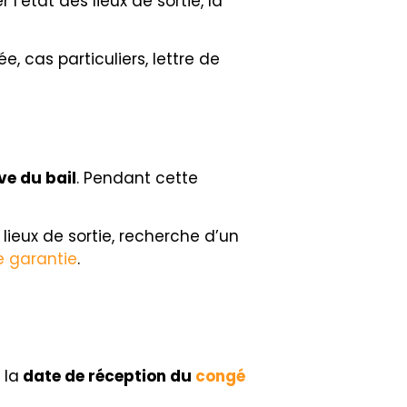
’état des lieux de sortie, la
e, cas particuliers, lettre de
ve du bail
. Pendant cette
 lieux de sortie, recherche d’un
e garantie
.
 la
date de réception du
congé