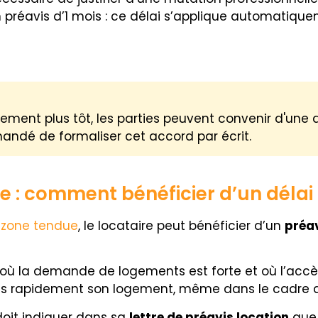
un préavis d’1 mois : ce délai s’applique automatiqu
ogement plus tôt, les parties peuvent convenir d'une
ndé de formaliser cet accord par écrit.
e : comment bénéficier d’un délai 
n zone tendue
, le locataire peut bénéficier d’un
préav
a demande de logements est forte et où l’accès à l
plus rapidement son logement, même dans le cadre d
 doit indiquer dans sa
lettre de préavis location
que 