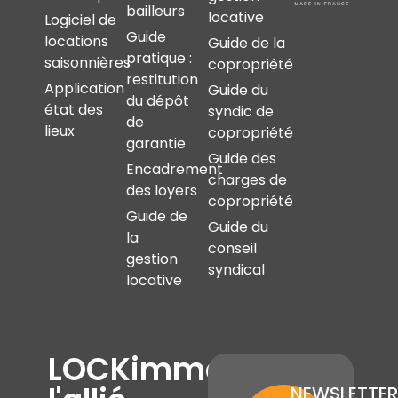
bailleurs
locative
Logiciel de
Guide
locations
Guide de la
pratique :
saisonnières
copropriété
restitution
Application
Guide du
du dépôt
état des
syndic de
de
lieux
copropriété
garantie
Guide des
Encadrement
charges de
des loyers
copropriété
Guide de
Guide du
la
conseil
gestion
syndical
locative
LOCKimmo,
NEWSLETTER