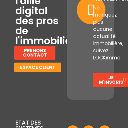
l'allié
digital
Ne
manquez
des pros
plus
de
aucune
actualité
l'immobilier
immobilière,
PRENONS
suivez
CONTACT
LOCKimmo
!
ESPACE CLIENT
JE
M'INSCRIS
ETAT DES