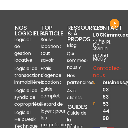
NOS
TOP
RESSOURCES
CONTACT
LOGICIELS
ARTICLE
& À
LOCKimmo.c
PROPOS
Logiciel
Sous-
14/16 Pl.
Dr
Blog
de
location :
Avinin
gestion
tout
Qui
60250
Mouy
locative
savoir
sommes-
nous ?
Contactez-
Logiciel de
Frais
nous
transactions
d'agence
Nos
immobilières
location :
business
partenaires
guide
03
Logiciel de
Avis
complet
63
syndic de
clients
53
copropriété
Retard de
GUIDES
44
loyer : pour
Logiciel
Guide de
les
98
HelpDesk
la
propriétaires-
Technique
gestion