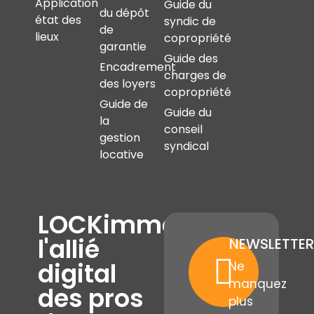
Application
Guide du
du dépôt
état des
syndic de
de
lieux
copropriété
garantie
Guide des
Encadrement
charges de
des loyers
copropriété
Guide de
Guide du
la
conseil
gestion
syndical
locative
LOCKimmo,
l'allié
NEWSLETTER
digital
Ne
manquez
des pros
plus