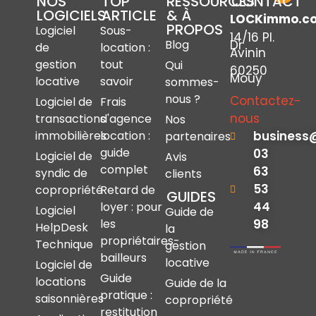
NOS
TOP
RESSOURCES
CONTACT
LOGICIELS
ARTICLE
& À
LOCKimmo.c
PROPOS
Logiciel
Sous-
14/16 Pl.
Dr
Blog
de
location :
Avinin
gestion
tout
Qui
60250
Mouy
locative
savoir
sommes-
nous ?
Contactez-
Logiciel de
Frais
nous
transactions
d'agence
Nos
immobilières
location :
business
partenaires
guide
03
Logiciel de
Avis
complet
63
syndic de
clients
53
copropriété
Retard de
GUIDES
44
loyer : pour
Logiciel
Guide de
les
98
HelpDesk
la
propriétaires-
Technique
gestion
bailleurs
locative
Logiciel de
Guide
locations
Guide de la
pratique :
saisonnières
copropriété
restitution