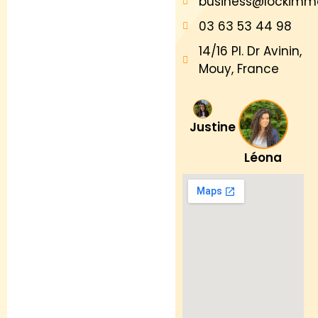
business@lockimm
03 63 53 44 98
14/16 Pl. Dr Avinin,
Mouy, France
Justine
Léona