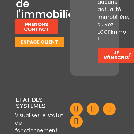
de
aucune
actualité
l'immobilier
immobilière,
PRENONS
suivez
CONTACT
LOCKimmo
!
ESPACE CLIENT
JE
M'INSCRIS
ETAT DES
SYSTEMES
Visualisez le statut
de
fonctionnement