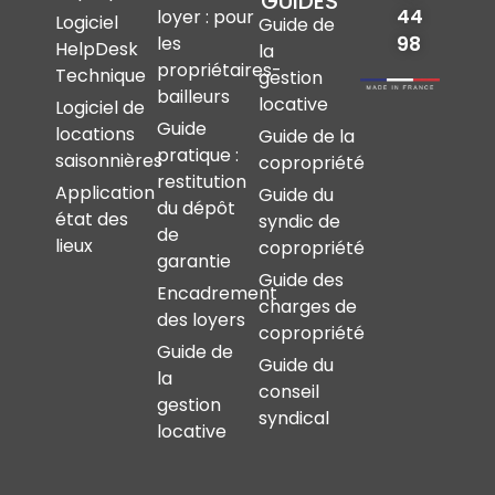
GUIDES
44
loyer : pour
Logiciel
Guide de
les
98
HelpDesk
la
propriétaires-
Technique
gestion
bailleurs
locative
Logiciel de
Guide
locations
Guide de la
pratique :
saisonnières
copropriété
restitution
Application
Guide du
du dépôt
état des
syndic de
de
lieux
copropriété
garantie
Guide des
Encadrement
charges de
des loyers
copropriété
Guide de
Guide du
la
conseil
gestion
syndical
locative