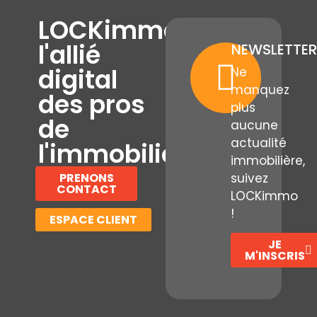
LOCKimmo,
l'allié
NEWSLETTER
digital
Ne
manquez
des pros
plus
de
aucune
actualité
l'immobilier
immobilière,
PRENONS
suivez
CONTACT
LOCKimmo
!
ESPACE CLIENT
JE
M'INSCRIS