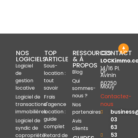
NOS
TOP
RESSOURCES
CONTACT
LOGICIELS
ARTICLE
& À
LOCKimmo.c
PROPOS
Logiciel
Sous-
14/16 Pl.
Dr
Blog
de
location :
Avinin
gestion
tout
Qui
60250
Mouy
locative
savoir
sommes-
nous ?
Contactez-
Logiciel de
Frais
nous
transactions
d'agence
Nos
immobilières
location :
business
partenaires
guide
03
Logiciel de
Avis
complet
63
syndic de
clients
53
copropriété
Retard de