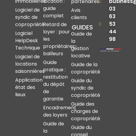
immobilières
location :
business
partenaires
guide
03
Logiciel de
Avis
complet
63
syndic de
clients
53
copropriété
Retard de
GUIDES
44
loyer : pour
Logiciel
Guide de
les
98
HelpDesk
la
propriétaires-
Technique
gestion
bailleurs
locative
Logiciel de
Guide
locations
Guide de la
pratique :
saisonnières
copropriété
restitution
Application
Guide du
du dépôt
état des
syndic de
de
lieux
copropriété
garantie
Guide des
Encadrement
charges de
des loyers
copropriété
Guide de
Guide du
la
conseil