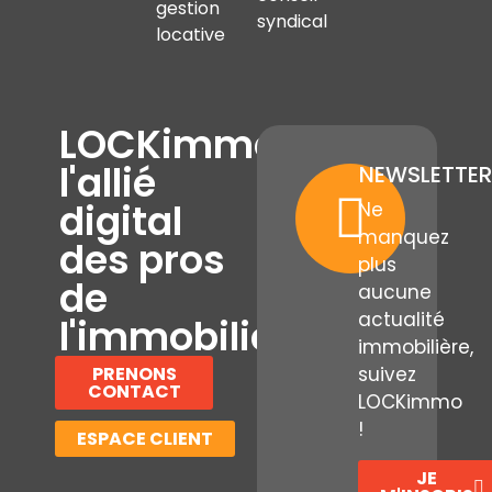
gestion
syndical
locative
LOCKimmo,
l'allié
NEWSLETTER
digital
Ne
manquez
des pros
plus
de
aucune
actualité
l'immobilier
immobilière,
PRENONS
suivez
CONTACT
LOCKimmo
!
ESPACE CLIENT
JE