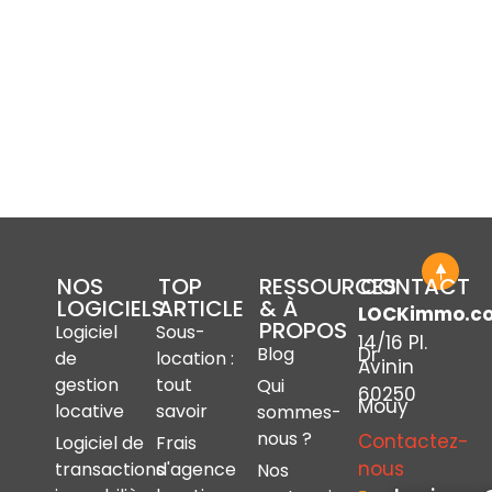
NOS
TOP
RESSOURCES
CONTACT
LOGICIELS
ARTICLE
& À
LOCKimmo.c
PROPOS
Logiciel
Sous-
14/16 Pl.
Dr
Blog
de
location :
Avinin
gestion
tout
Qui
60250
Mouy
locative
savoir
sommes-
nous ?
Contactez-
Logiciel de
Frais
nous
transactions
d'agence
Nos