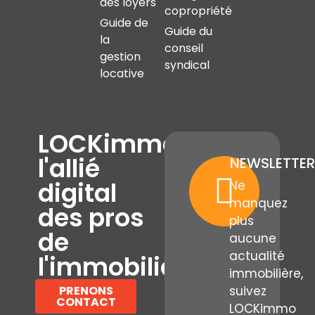
des loyers
copropriété
Guide de
Guide du
la
conseil
gestion
syndical
locative
LOCKimmo,
l'allié
NEWSLETTER
digital
Ne
manquez
des pros
plus
de
aucune
actualité
l'immobilier
immobilière,
PRENONS
suivez
CONTACT
LOCKimmo