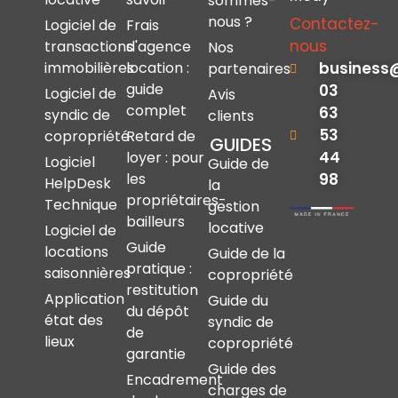
sommes-
nous ?
Contactez-
Logiciel de
Frais
nous
transactions
d'agence
Nos
immobilières
location :
business
partenaires
guide
03
Logiciel de
Avis
complet
63
syndic de
clients
53
copropriété
Retard de
GUIDES
44
loyer : pour
Logiciel
Guide de
les
98
HelpDesk
la
propriétaires-
Technique
gestion
bailleurs
locative
Logiciel de
Guide
locations
Guide de la
pratique :
saisonnières
copropriété
restitution
Application
Guide du
du dépôt
état des
syndic de
de
lieux
copropriété
garantie
Guide des
Encadrement
charges de