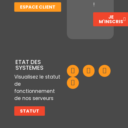
!
ESPACE CLIENT
JE
M'INSCRIS
ETAT DES
SYSTEMES
Visualisez le statut
de
fonctionnement
de nos serveurs
STATUT