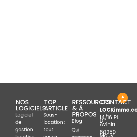
NOS
TOP
RESSOURCES
CONTACT
LOGICIELS
ARTICLE
& À
LOCKimmo.c
PROPOS
Logiciel
Sous-
14/16 Pl.
Dr
Blog
de
location :
Avinin
gestion
tout
Qui
60250
Mouy
locative
savoir