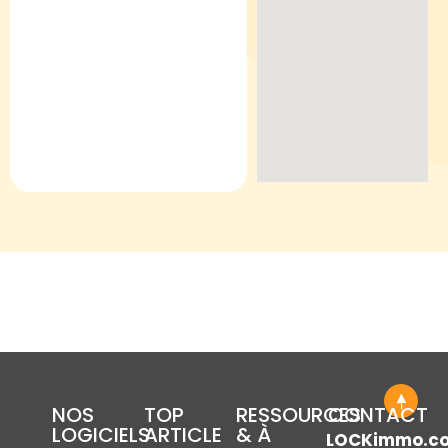
NOS
TOP
RESSOURCES
CONTACT
LOGICIELS
ARTICLE
& À
LOCKimmo.c