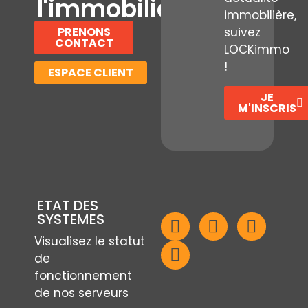
l'immobilier
immobilière,
PRENONS
suivez
CONTACT
LOCKimmo
!
ESPACE CLIENT
JE
M'INSCRIS
ETAT DES
SYSTEMES
Visualisez le statut
de
fonctionnement
de nos serveurs