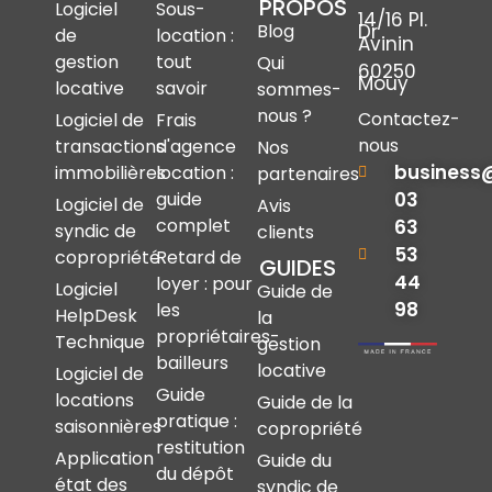
PROPOS
Logiciel
Sous-
14/16 Pl.
Dr
Blog
de
location :
Avinin
gestion
tout
Qui
60250
Mouy
locative
savoir
sommes-
nous ?
Contactez-
Logiciel de
Frais
nous
transactions
d'agence
Nos
business
immobilières
location :
partenaires
03
guide
Logiciel de
Avis
complet
63
syndic de
clients
53
copropriété
Retard de
GUIDES
44
loyer : pour
Logiciel
Guide de
98
les
HelpDesk
la
propriétaires-
Technique
gestion
bailleurs
locative
Logiciel de
Guide
locations
Guide de la
pratique :
saisonnières
copropriété
restitution
Application
Guide du
du dépôt
état des
syndic de