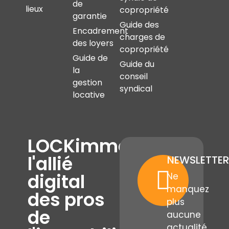
de
lieux
copropriété
garantie
Guide des
Encadrement
charges de
des loyers
copropriété
Guide de
Guide du
la
conseil
gestion
syndical
locative
LOCKimmo,
l'allié
NEWSLETTER
digital
Ne
manquez
des pros
plus
de
aucune
actualité