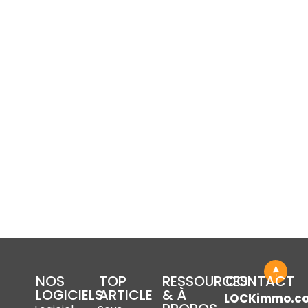
NOS
TOP
RESSOURCES
CONTACT
LOGICIELS
ARTICLE
& À
LOCKimmo.c