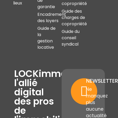
de
lieux
copropriété
garantie
Guide des
Encadrement
charges de
des loyers
copropriété
Guide de
Guide du
la
conseil
gestion
syndical
locative
LOCKimmo,
l'allié
NEWSLETTER
digital
Ne
manquez
des pros
plus
de
aucune
actualité