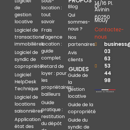
PROPOS
Logiciel
Sous-
14/16 Pl.
Dr
Blog
de
location :
Avinin
gestion
tout
Qui
60250
Mouy
locative
savoir
sommes-
nous ?
Contactez-
Logiciel de
Frais
nous
transactions
d'agence
Nos
immobilières
location :
business
partenaires
guide
03
Logiciel de
Avis
complet
63
syndic de
clients
53
copropriété
Retard de
GUIDES
44
loyer : pour
Logiciel
Guide de
les
98
HelpDesk
la
propriétaires-
Technique
gestion
bailleurs
locative
Logiciel de
Guide
locations
Guide de la
pratique :
saisonnières
copropriété
restitution
Application
Guide du
du dépôt
état des
syndic de