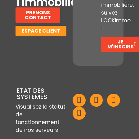
l'immobilier
immobilière,
PRENONS
suivez
CONTACT
LOCKimmo
!
ESPACE CLIENT
JE
M'INSCRIS
ETAT DES
SYSTEMES
Visualisez le statut
de
fonctionnement
de nos serveurs