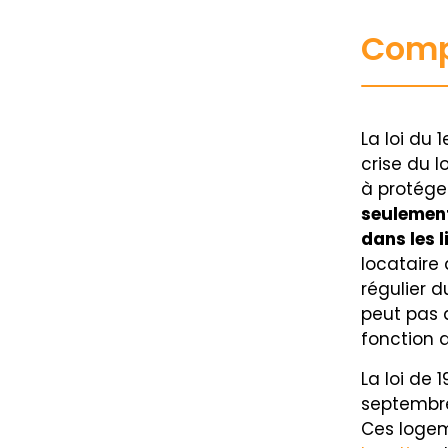
Compr
La loi du 
crise du l
à protége
seulement
dans les l
locataire
régulier d
peut pas 
fonction 
La loi de 
septembre
Ces logeme