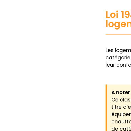
Loi 1
loge
Les logem
catégories 
leur confo
A noter
Ce clas
titre d
équipem
chauffa
de catég