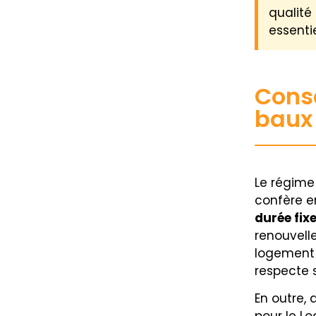
qualité
essenti
Consé
baux
Le régime 
confère e
durée fix
renouvell
logement 
respecte s
En outre, 