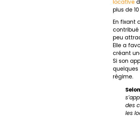
locative
d
plus de 1
En fixant 
contribué 
peu attrac
Elle a fav
créant un
Si son app
quelques 
régime.
Selo
s’app
des c
les l