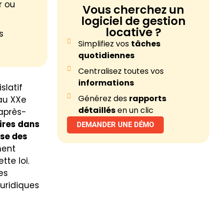
r ou
Vous cherchez un
logiciel de gestion
locative ?
s
Simplifiez vos
tâches
quotidiennes
Centralisez toutes vos
informations
slatif
Générez des
rapports
au XXe
détaillés
en un clic
’après-
aires dans
DEMANDER UNE DÉMO
sse des
ment
te loi.
es
juridiques