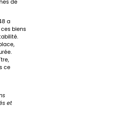
nes de
948 a
u ces biens
abilité.
place,
urée.
tre,
s ce
ns
és et