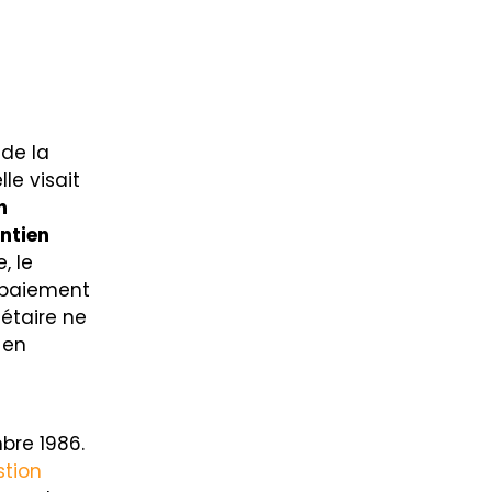
 de la
le visait
n
ntien
, le
e paiement
iétaire ne
 en
bre 1986.
stion