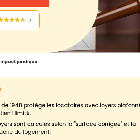
 impact juridique
é
i de 1948 protège les locataires avec loyers plafonn
ien illimité.
oyers sont calculés selon la "surface corrigée" et la
gorie du logement.