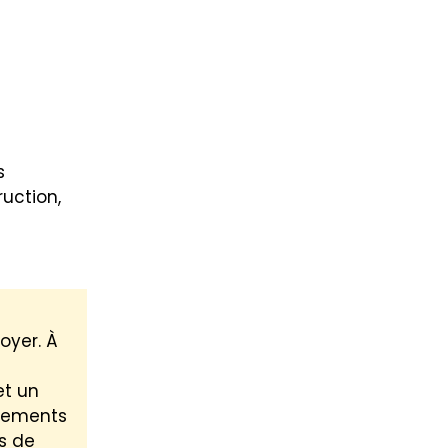
s
truction,
oyer. À
et un
ogements
ns de