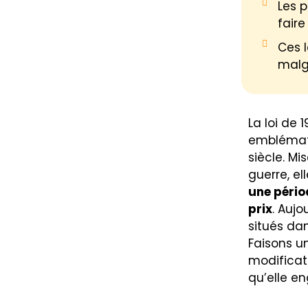
Les p
faire
Ces l
malgr
La loi de 
emblémati
siècle. Mi
guerre, el
une pério
prix
. Aujo
situés dan
Faisons un
modificat
qu’elle e