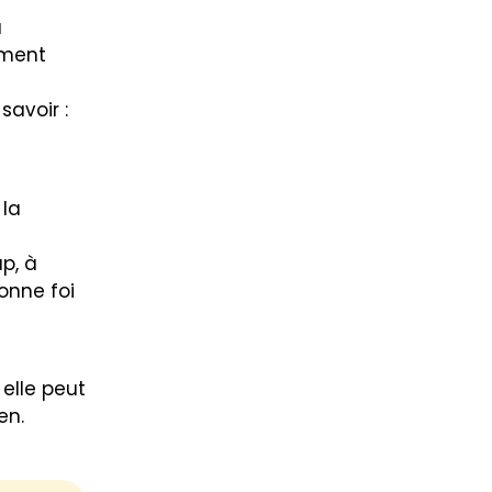
u
ement
savoir :
 la
p, à
onne foi
 elle peut
en.