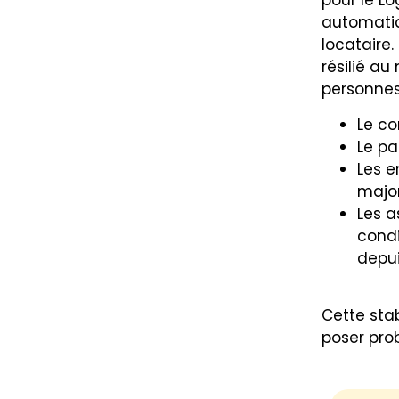
pour le Lo
automatiq
locataire.
résilié a
personnes 
Le co
Le pa
Les e
major
Les a
condi
depui
Cette stab
poser pro