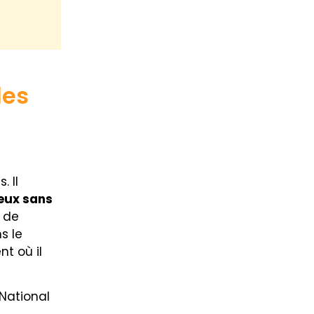
les
. Il
ieux sans
t de
s le
t où il
 National