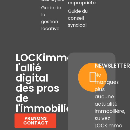
copropriété
Guide de
Guide du
la
conseil
gestion
syndical
locative
LOCKimmo,
l'allié
NEWSLETTER
digital
Ne
manquez
des pros
plus
de
aucune
actualité
l'immobilier
immobilière,
PRENONS
suivez
CONTACT
LOCKimmo