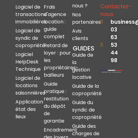
nous ?
Contactez-
Logiciel de
Frais
nous
transactions
d'agence
Nos
immobilières
location :
business
partenaires
guide
03
Logiciel de
Avis
complet
63
syndic de
clients
53
copropriété
Retard de
GUIDES
44
loyer : pour
Logiciel
Guide de
les
98
HelpDesk
la
propriétaires-
Technique
gestion
bailleurs
locative
Logiciel de
Guide
locations
Guide de la
pratique :
saisonnières
copropriété
restitution
Application
Guide du
du dépôt
état des
syndic de
de
lieux
copropriété
garantie
Guide des
Encadrement
charges de
des loyers