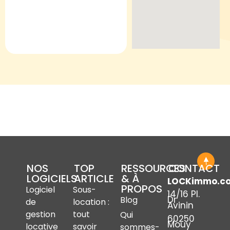
NOS
TOP
RESSOURCES
CONTACT
LOGICIELS
ARTICLE
& À
LOCKimmo.c
PROPOS
Logiciel
Sous-
14/16 Pl.
Dr
Blog
de
location :
Avinin
gestion
tout
Qui
60250
Mouy
locative
savoir
sommes-