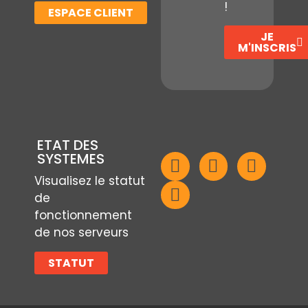
!
ESPACE CLIENT
JE
M'INSCRIS
ETAT DES
SYSTEMES
Visualisez le statut
de
fonctionnement
de nos serveurs
STATUT