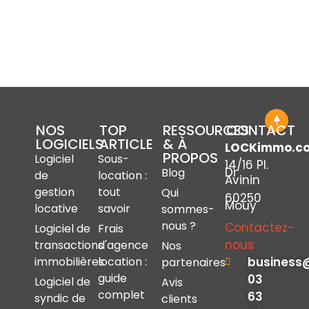
NOS
TOP
RESSOURCES
CONTACT
LOGICIELS
ARTICLE
& À
LOCKimmo.c
PROPOS
Logiciel
Sous-
14/16 Pl.
Dr
Blog
de
location :
Avinin
gestion
tout
Qui
60250
Mouy
locative
savoir
sommes-
nous ?
Contactez-
Logiciel de
Frais
nous
transactions
d'agence
Nos
immobilières
location :
business
partenaires
guide
03
Logiciel de
Avis
complet
63
syndic de
clients