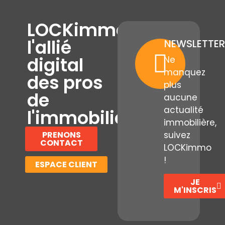
LOCKimmo,
l'allié
NEWSLETTER
digital
Ne
manquez
des pros
plus
de
aucune
actualité
l'immobilier
immobilière,
PRENONS
suivez
CONTACT
LOCKimmo
!
ESPACE CLIENT
JE
M'INSCRIS