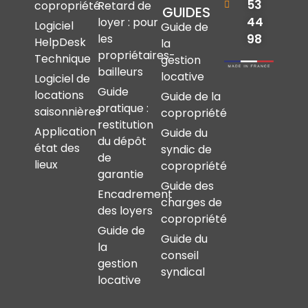
53
copropriété
Retard de
GUIDES
44
loyer : pour
Logiciel
Guide de
les
98
HelpDesk
la
propriétaires-
Technique
gestion
bailleurs
locative
Logiciel de
Guide
locations
Guide de la
pratique :
saisonnières
copropriété
restitution
Application
Guide du
du dépôt
état des
syndic de
de
lieux
copropriété
garantie
Guide des
Encadrement
charges de
des loyers
copropriété
Guide de
Guide du
la
conseil
gestion
syndical
locative