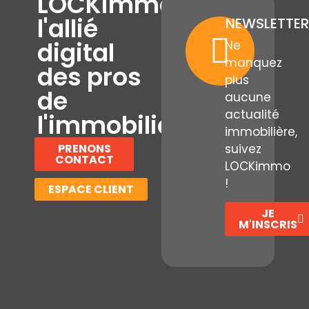
LOCKimmo,
l'allié
NEWSLETTER
digital
Ne
manquez
des pros
plus
de
aucune
actualité
l'immobilier
immobilière,
PRENONS
suivez
CONTACT
LOCKimmo
!
ESPACE CLIENT
JE
M'INSCRIS