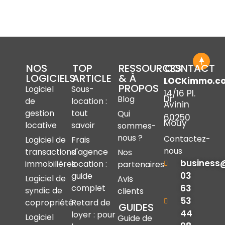
NOS
TOP
RESSOURCES
CONTACT
LOGICIELS
ARTICLE
& À
LOCKimmo.c
PROPOS
Logiciel
Sous-
14/16 Pl.
Dr
Blog
de
location :
Avinin
gestion
tout
Qui
60250
Mouy
locative
savoir
sommes-
nous ?
Contactez-
Logiciel de
Frais
nous
transactions
d'agence
Nos
business
immobilières
location :
partenaires
03
guide
Logiciel de
Avis
complet
63
syndic de
clients
53
copropriété
Retard de
GUIDES
44
loyer : pour
Logiciel
Guide de