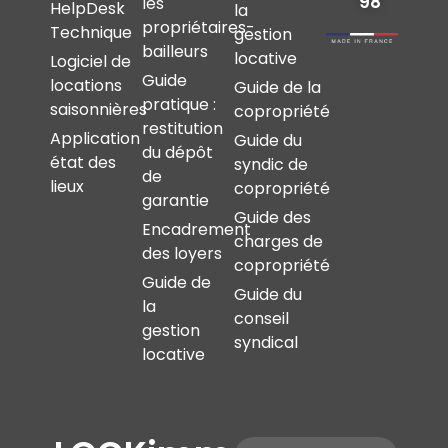
98
les
HelpDesk
la
propriétaires-
Technique
gestion
bailleurs
locative
Logiciel de
Guide
locations
Guide de la
pratique :
saisonnières
copropriété
restitution
Application
Guide du
du dépôt
état des
syndic de
de
lieux
copropriété
garantie
Guide des
Encadrement
charges de
des loyers
copropriété
Guide de
Guide du
la
conseil
gestion
syndical
locative