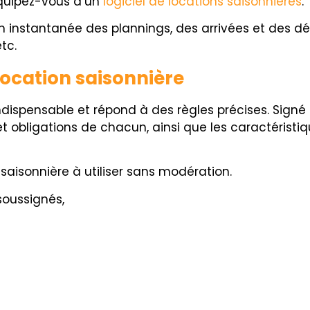
quipez-vous d’un
logiciel de locations saisonnières
.
on instantanée des plannings, des arrivées et des dépa
etc.
 location saisonnière
ndispensable et répond à des règles précises. Signé p
ts et obligations de chacun, ainsi que les caractéristiq
saisonnière à utiliser sans modération.
soussignés,