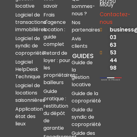
60250
Mouy
locative
savoir
sommes-
nous ?
Contactez-
Logiciel de
Frais
nous
transactions
d'agence
Nos
immobilières
location :
business
partenaires
guide
03
Logiciel de
Avis
complet
63
syndic de
clients
53
copropriété
Retard de
GUIDES
44
loyer : pour
Logiciel
Guide de
les
98
HelpDesk
la
propriétaires-
Technique
gestion
bailleurs
locative
Logiciel de
Guide
locations
Guide de la
pratique :
saisonnières
copropriété
restitution
Application
Guide du
du dépôt
état des
syndic de
de
lieux
copropriété
garantie
Guide des
Encadrement