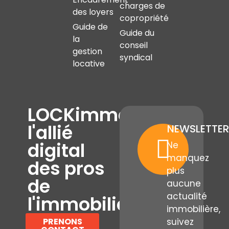
charges de
des loyers
copropriété
Guide de
Guide du
la
conseil
gestion
syndical
locative
LOCKimmo,
l'allié
NEWSLETTER
digital
Ne
manquez
des pros
plus
de
aucune
actualité
l'immobilier
immobilière,
PRENONS
suivez