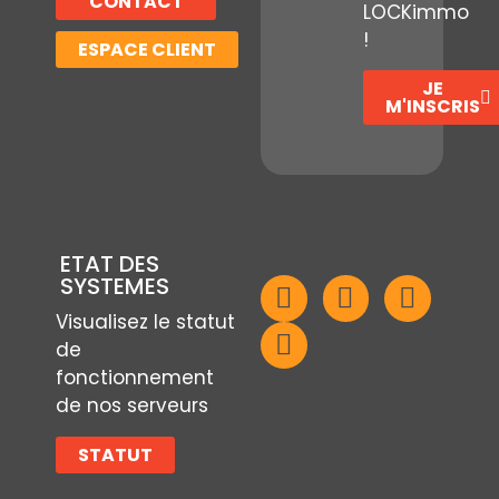
CONTACT
LOCKimmo
!
ESPACE CLIENT
JE
M'INSCRIS
ETAT DES
SYSTEMES
Visualisez le statut
de
fonctionnement
de nos serveurs
STATUT