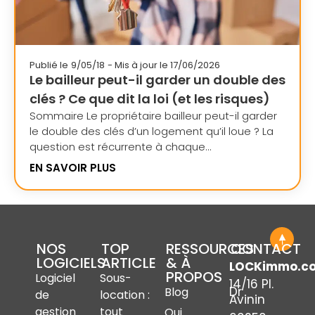
Publié le
9/05/18
- Mis à jour le 17/06/2026
Le bailleur peut-il garder un double des
clés ? Ce que dit la loi (et les risques)
Sommaire Le propriétaire bailleur peut-il garder
le double des clés d’un logement qu’il loue ? La
question est récurrente à chaque...
EN SAVOIR PLUS
NOS
TOP
RESSOURCES
CONTACT
LOGICIELS
ARTICLE
& À
LOCKimmo.c
PROPOS
Logiciel
Sous-
14/16 Pl.
Dr
Blog
de
location :
Avinin
gestion
tout
Qui